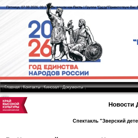
Пятница, 07.08.2026, 09:31
|
Вы вошли как
Гость
|
Группа
"
Гости
"
Приветствую Вас
|
Главная
|
Контакты
|
Кинозал
|
Документы
|
RSS
Новости 
Спектакль "Зверский дет