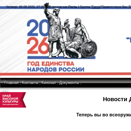
Четверг, 06.08.2026, 07:35
|
Вы вошли как
Гость
|
Группа
"
Гости
"
Приветствую Вас
Г
|
Главная
|
Контакты
|
Кинозал
|
Документы
|
RSS
Новости 
Теперь вы во всеоруж