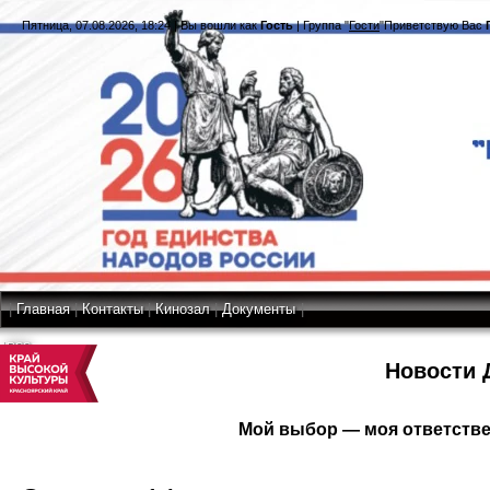
Пятница, 07.08.2026, 18:24
|
Вы вошли как
Гость
|
Группа
"
Гости
"
Приветствую Вас
|
Главная
|
Контакты
|
Кинозал
|
Документы
|
RSS
Новости 
Мой выбор — моя ответстве