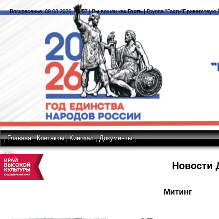
Воскресенье, 09.08.2026, 06:57
|
Вы вошли как
Гость
|
Группа
"
Гости
"
Приветствую 
|
Главная
|
Контакты
|
Кинозал
|
Документы
|
RSS
Новости 
Митинг