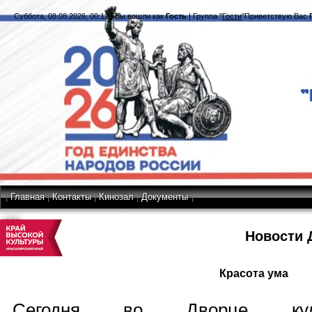
Суббота, 08.08.2026, 00:12
|
Вы вошли как
Гость
|
Группа
"
Гости
"
Приветствую Вас
|
Главная
|
Контакты
|
Кинозал
|
Документы
|
RSS
Новости 
Красота ума
Сегодня во Дворце куль