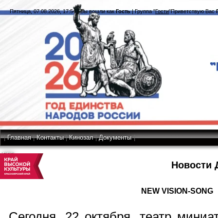
Пятница, 07.08.2026, 17:54
|
Вы вошли как
Гость
|
Группа
"
Гости
"
Приветствую Вас
|
Главная
|
Контакты
|
Кинозал
|
Документы
|
RSS
Новости 
NEW VISION-SONG
Сегодня, 22 октября, театр мини