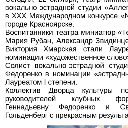
вокально-эстрадной студии «Алле
в XXX Международном конкурсе 
городе Красноярске.
Воспитанники театра миниатюр «Т
Мария Рубан, Александр Звидинце
Виктория Хмарская стали Лаур
номинации «художественное слово
Солист вокально-эстрадной студ
Федоренко в номинации «эстрадны
Лауреатом I степени.
Коллектив Дворца культуры п
руководителей клубных фо
Геннадьевну Федоренко и Св
Гольденберг с прекрасным результа