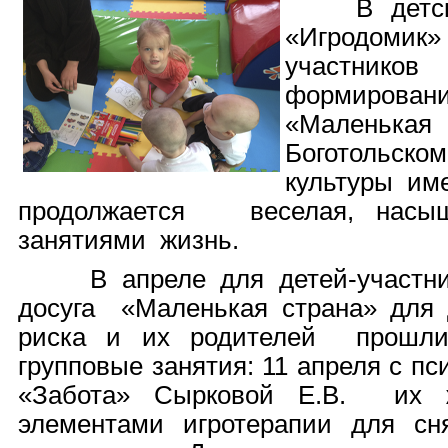
В детско
«Игродом
участн
формиров
«Малень
Боготольско
культуры им
продолжается веселая, насыщ
занятиями жизнь.
В апреле для детей-участник
досуга «Маленькая страна» для
риска и их родителей прошли
групповые занятия: 11 апреля с 
«Забота» Сырковой Е.В. их 
элементами игротерапии для сн