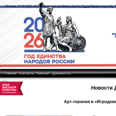
Пятница, 07.08.2026, 10:31
|
Вы вошли как
Гость
|
Группа
"
Гости
"
Приветствую Вас
|
Главная
|
Контакты
|
Кинозал
|
Документы
|
RSS
Новости 
Арт-терапия в «Игродом