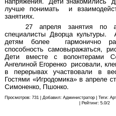
напряжения. Дети знакомились др
лучше понимать и взаимодейст
занятиях.
27 апреля занятия по арт
специалисты Дворца культуры. А
детям более гармонично раз
способность самовыражаться, рис
Дети вместе с волонтерами С
Ангелиной Егоренко рисовали, кле
в перерывах участвовали в в
Гостями «Игродомика» в апреле с
Симоненко, Пшонко.
Просмотров
:
731
|
Добавил
:
Администратор
|
Теги
:
Ар
|
Рейтинг
:
5.0
/
2