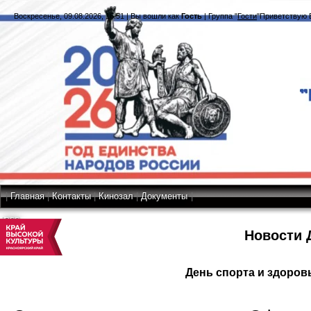
Воскресенье, 09.08.2026, 16:51
|
Вы вошли как
Гость
|
Группа
"
Гости
"
Приветствую 
|
Главная
|
Контакты
|
Кинозал
|
Документы
|
RSS
Новости 
День спорта и здоров