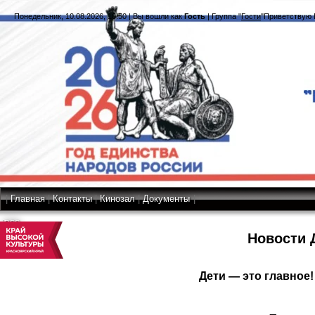
Понедельник, 10.08.2026, 10:50
|
Вы вошли как
Гость
|
Группа
"
Гости
"
Приветствую 
|
Главная
|
Контакты
|
Кинозал
|
Документы
|
RSS
Новости 
Дети — это главное!