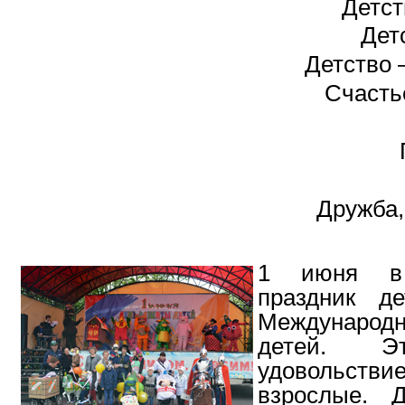
Детст
Дет
Детство 
Счастье
Дружба,
1 июня в 
праздник де
Междунаро
детей. Э
удовольствие
взрослые. Д