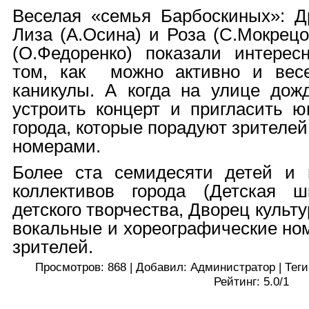
Веселая «семья Барбоскиных»: Др
Лиза (А.Осина) и Роза (С.Мокрецо
(О.Федоренко) показали интерес
том, как можно активно и весе
каникулы. А когда на улице дож
устроить концерт и пригласить ю
города, которые порадуют зрителе
номерами.
Более ста семидесяти детей и п
коллективов города (Детская ш
детского творчества, Дворец культ
вокальные и хореографические но
зрителей.
Просмотров
:
868
|
Добавил
:
Администратор
|
Теги
Рейтинг
:
5.0
/
1