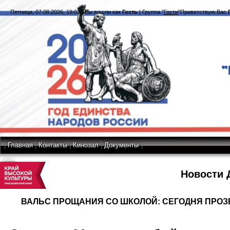
Пятница, 07.08.2026, 19:03
|
Вы вошли как
Гость
|
Группа
"
Гости
"
Приветствую Вас
|
Главная
|
Контакты
|
Кинозал
|
Документы
|
RSS
Новости 
ВАЛЬС ПРОЩАНИЯ СО ШКОЛОЙ: СЕГОДНЯ ПРОЗ