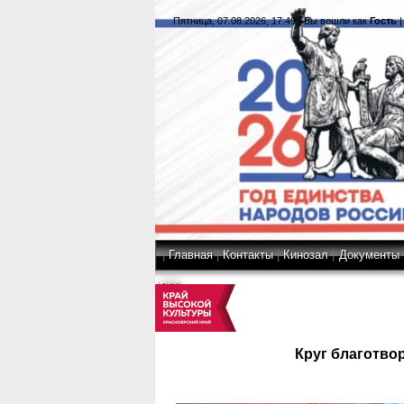
Пятница, 07.08.2026, 17:49
|
Вы вошли как
Гость
|
Главная
|
Контакты
|
Кинозал
|
Документы
|
RSS
Круг благотв