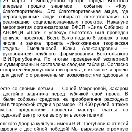
29 марта в Молодежном центре города Боготола
впервые прошло значимое событие - «Круг
благотворителей». Это благотворительная акция, где
неравнодушные люди собирают пожертвования на
реализацию социальнозначимых проектов. Накануне
мероприятия организаторами БФСП «Сила Сибири» и
АНОРЦИ «Шаги к успеху» г.Боготола был проведен
конкурс проектов. Всего было подано 8 заявок, в том
числе и заявка проекта «Инклюзивная творческая
студия» Емельяновой Юлии Александровны —
руководителя клубного формирования Боготольского
. В.И.Трегубовича. По итогам проведенной экспертной
ли суммированы и составлена сводная таблица. Согласно
творителей» допустили три проекта, в их числе и проект
 для детей с ограниченными возможностями здоровья и
со своими детьми — Соней Мокрецовой, Захаром
достойно защитила перед публикой свой проект. В
а были собраны средства на приобретение расходных
й в творческой студии в размере 21 450 рублей, а также
кусств предложили провести мастер- классы по
олодежный центр готов выступить волонтелами!
кого Дворца культуры имени В.И. Трегубовича от всей
ндровну с достойной победой! Мы выражаем огромную