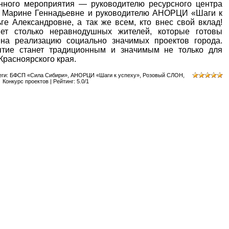
анного мероприятия — руководителю ресурсного центра
й Марине Геннадьевне и руководителю АНОРЦИ «Шаги к
ге Александровне, а так же всем, кто внес свой вклад!
ет столько неравнодушных жителей, которые готовы
на реализацию социально значимых проектов города.
ятие станет традиционным и значимым не только для
 Красноярского края.
еги
:
БФСП «Сила Сибири»
,
АНОРЦИ «Шаги к успеху»
,
Розовый СЛОН
,
Конкурс проектов
|
Рейтинг
:
5.0
/
1