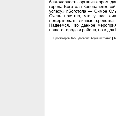
благодарность организатором д
города Боготола Коноваленково
успеху» г.Боготола — Симон Оль
Очень приятно, что у нас жив
пожертвовать личные средства 
Надеемся, что данное меропри
нашего города и района, но и для
Просмотров
:
675
|
Добавил
:
Администратор
|
Т