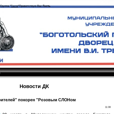
|
Группа
"
Гости
"
Приветствую Вас
Гость
|
Новости ДК
орителей" покорен "Розовым СЛОНом
11:08