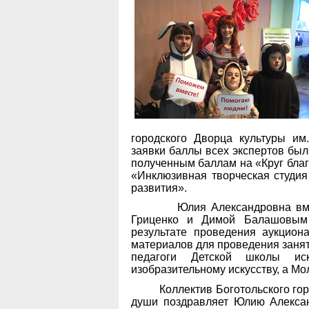
городского Дворца культуры им
заявки баллы всех экспертов бы
полученным баллам на «Круг благо
«Инклюзивная творческая студия
развития».
Юлия Александровна вместе 
Гриценко и Димой Балашовым 
результате проведения аукцион
материалов для проведения заняти
педагоги Детской школы ис
изобразительному искусству, а М
Коллектив Боготольского городс
души поздравляет Юлию Алекса