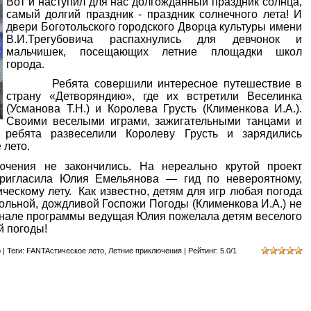
Вот и наступил для нас долгожданный праздник солнца,
самый долгий праздник - праздник солнечного лета! И
двери Боготольского городского Дворца культуры имени
В.И.Трегубовича распахнулись для девчонок и
мальчишек, посещающих летние площадки школ
города.
Ребята совершили интересное путешествие в
страну «Детворяндию», где их встретили Веселинка
(Усманова Т.Н.) и Королева Грусть (Клименкова И.А.).
Своими веселыми играми, зажигательными танцами и
 ребята развеселили Королеву Грусть и зарядились
 лето.
е закончились. На нереально крутой проект
пригласила Юлия Емельянова — гид по невероятному,
ческому лету. Как известно, детям для игр любая погода
ольной, дождливой Госпожи Погоды (Клименкова И.А.) не
финале программы ведущая Юлия пожелала детям веселого
й погоды!
р
|
Теги
:
FANTAстическое лето
,
Летние приключения
|
Рейтинг
:
5.0
/
1