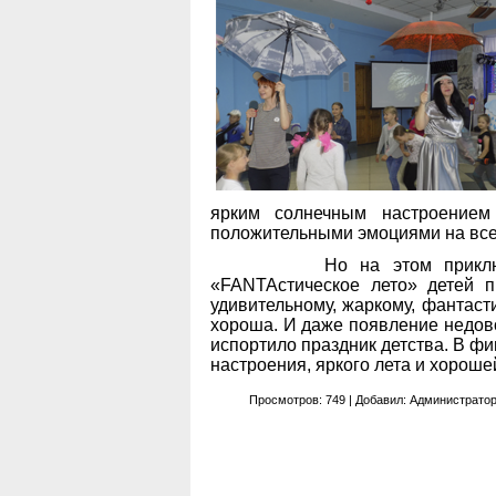
ярким солнечным настроением
положительными эмоциями на все
Но на этом приключения н
«FANTAстическое лето» детей 
удивительному, жаркому, фантасти
хороша. И даже появление недов
испортило праздник детства. В 
настроения, яркого лета и хороше
Просмотров
:
749
|
Добавил
:
Администрато