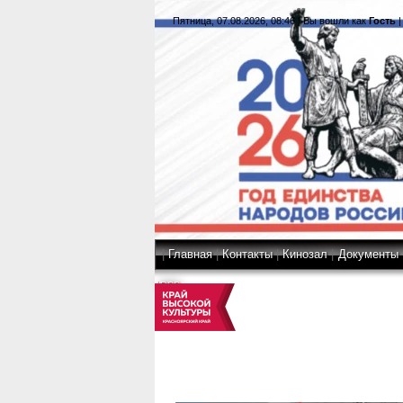
Пятница, 07.08.2026, 08:46
|
Вы вошли как
Гость
|
Главная
|
Контакты
|
Кинозал
|
Документы
|
RSS