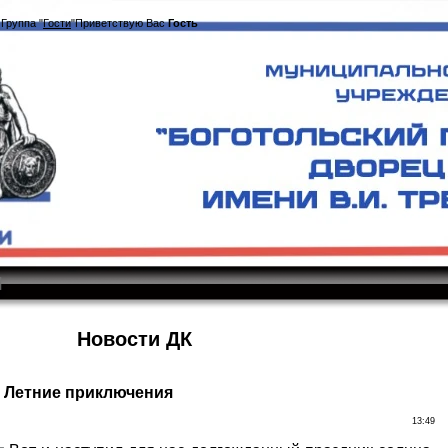
|
Группа
"
Гости
"
Приветствую Вас
Гость
|
Новости ДК
Летние приключения
13:49