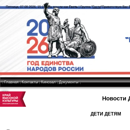
Пятница, 07.08.2026, 15:15
|
Вы вошли как
Гость
|
Группа
"
Гости
"
Приветствую Вас
|
Главная
|
Контакты
|
Кинозал
|
Документы
|
RSS
Новости 
ДЕТИ ДЕТЯМ