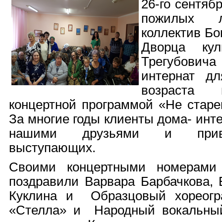
26-го сентяб
пожилых л
коллектив Бог
Дворца ку
Трегубови
интернат дл
возраста
концертной программой «Не старе
За многие годы клиенты дома- инт
нашими друзьями и приве
выступающих.
Своими концертными номера
поздравили Варвара Барбачкова, 
Куклина и Образцовый хореогр
«Стелла» и Народный вокальный