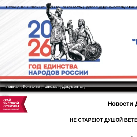
Пятница, 07.08.2026, 08:19
|
Вы вошли как
Гость
|
Группа
"
Гости
"
Приветствую Вас
|
Главная
|
Контакты
|
Кинозал
|
Документы
|
RSS
Новости 
НЕ СТАРЕЮТ ДУШОЙ ВЕТ