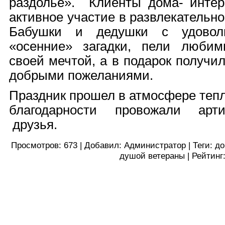
раздолье». Клиенты дома- инте
активное участие в развлекательн
Бабушки и дедушки с удоволь
«осенние» загадки, пели любим
своей мечтой, а в подарок получи
добрыми пожеланиями.
Праздник прошел в атмосфере тепл
благодарности провожали арт
друзья.
Просмотров
:
673
|
Добавил
:
Администратор
|
Теги
:
до
душой ветераны
|
Рейтинг