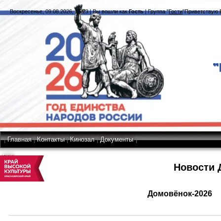
Воскресенье, 09.08.2026, 15:23
|
Вы вошли как
Гость
|
Группа
"
Гости
"
Приветствую 
|
Главная
|
Контакты
|
Кинозал
|
Документы
|
RSS
Новости 
Домовёнок-2026