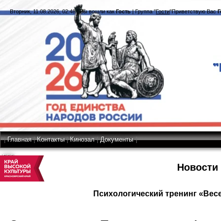
Вторник, 11.08.2026, 02:48
|
Вы вошли как
Гость
|
Группа
"
Гости
"
Приветствую Вас
Г
|
Главная
|
Контакты
|
Кинозал
|
Документы
|
RSS
Новости
Психологический тренинг «Весе