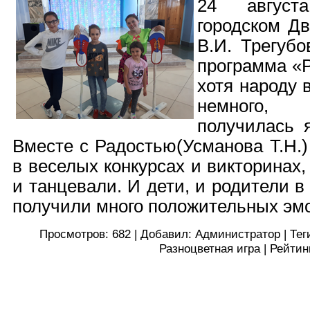
24 август
городском Д
В.И. Трегуб
программа «Р
хотя народу 
немного,
получилась 
Вместе с Радостью(Усманова Т.Н.)
в веселых конкурсах и викторинах
и танцевали. И дети, и родители 
получили много положительных эмо
Просмотров
:
682
|
Добавил
:
Администратор
|
Тег
Разноцветная игра
|
Рейтин