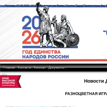
Пятница, 07.08.2026, 10:31
|
Вы вошли как
Гость
|
Группа
"
Гости
"
Приветствую Вас
|
Главная
|
Контакты
|
Кинозал
|
Документы
|
RSS
Новости 
РАЗНОЦВЕТНАЯ ИГР