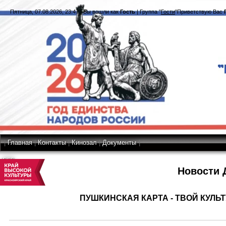
Пятница, 07.08.2026, 23:47
|
Вы вошли как
Гость
|
Группа
"
Гости
"
Приветствую Вас
|
Главная
|
Контакты
|
Кинозал
|
Документы
|
RSS
Новости 
ПУШКИНСКАЯ КАРТА - ТВОЙ КУЛЬ