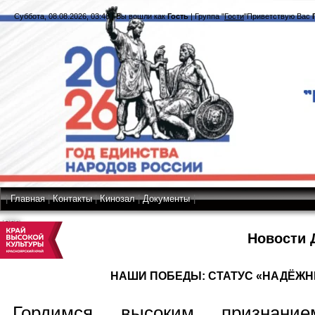
Суббота, 08.08.2026, 03:48
|
Вы вошли как
Гость
|
Группа
"
Гости
"
Приветствую Вас
|
Главная
|
Контакты
|
Кинозал
|
Документы
|
RSS
Новости 
НАШИ ПОБЕДЫ: СТАТУС «НАДЁЖН
Гордимся высоким признани