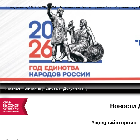
Понедельник, 10.08.2026, 11:24
|
Вы вошли как
Гость
|
Группа
"
Гости
"
Приветствую 
|
Главная
|
Контакты
|
Кинозал
|
Документы
|
RSS
Новости 
#щедрыйвторник