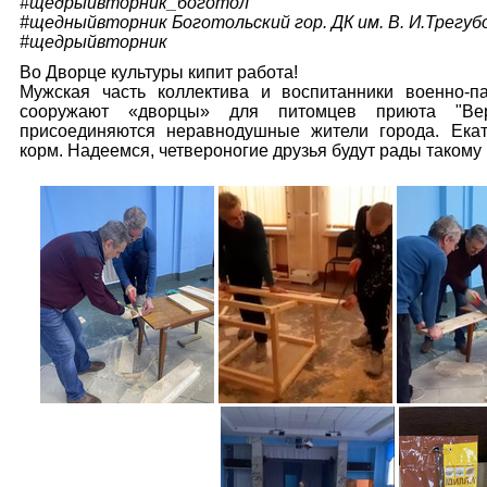
#щедрыйвторник_боготол
#щедныйвторник Боготольский гор. ДК им. В. И.Трегуб
#щедрыйвторник
Во Дворце культуры кипит работа!
Мужская​ часть коллектива и воспитанники военно-па
сооружают​ «дворцы» для​ питомцев приюта "Ве
присоединяются неравнодушные жители города. Екат
корм. Надеемся,​ четвероногие друзья будут рады такому 