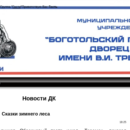
|
Группа
"
Гости
"
Приветствую Вас
Гость
|
Новости ДК
Сказки зимнего леса
18:25