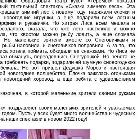
здников Образцовый театр кукол «Теремок» показал
ный тактильный спектакль «Сказки зимнего леса». Эта
украшали зимний лес к новому году: наряжали елочки и
и новогодние игрушки, а еще подарили всем лесным
арфики и рукавички. Но хитрая Лиса всем мешала и
солапого, сказала, что уже лето наступило и можно
ала, что хвостом можно рыбу ловить, а еще сломала
в. Но маленькие зрители вместе со Снеговичками и
 рыбы наловили, и снеговичков поправили. А за то, что
иса хотела поймать, обкидали ее снежками. Но Лиса не
раз обмануть, переодевшись Снегурочкой. Но ребята не
ала требовать подарки, подарили ей шумную «новогоднюю
 убежала. Но вот пришел Дедушка Мороз и настоящая
ой новогоднее волшебство. Елочка зажглась огоньками
л новогодний хоровод, а еще ребята с удовольствием
казочная, в которой маленькие зрители своими руками
к» поздравляет своих маленьких зрителей и уважаемых
годом. Пусть у всех будет много волшебства и чудесных
а наши спектакли в новом 2022 году!