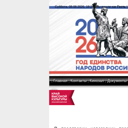
Суббота, 08.08.2026, 18:24
|
Вы вошли как
Гость
|
Главная
|
Контакты
|
Кинозал
|
Документы
|
RSS