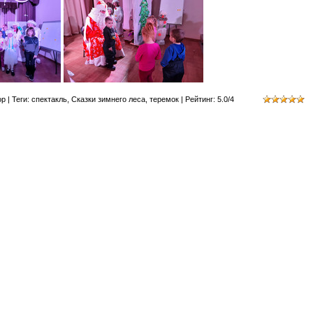
ор
|
Теги
:
спектакль
,
Сказки зимнего леса
,
теремок
|
Рейтинг
:
5.0
/
4