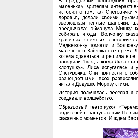
В преддверии новогодних пра
маленьким зрителям интерактив
история о том, как Снеговички 
деревья, делали своими рукам
зверюшкам теплые шапочки, ш
вредничала: обманула Мишку ко
собирать ягоды, Волчонку сказ
красивых снежных снеговичко
Медвежонку помогли, и Волчонку
маленького Зайчика все время Л
хотела сдаваться и решила еще 
поверили Лисе, а когда Лиса ст
хлопушку». Лиса испугалась и
Снегурочка. Они принесли с соб
разноцветными, всех развесели
читали Дедушке Морозу стихи.
История получилась веселая и с
создавали волшебство.
Образцовый театр кукол «Теремо
родителей с наступающим Новым 
сказочных моментов. И ждем Вас н