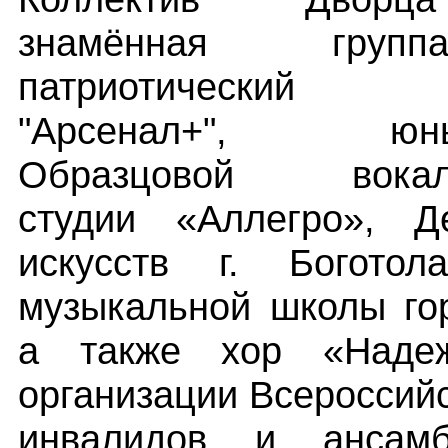
знамённая груп
патриотичес
"Арсенал+", юн
Образцовой вокаль
студии «Аллегро», Д
искусств г. Богото
музыкальной школы гор
а также хор «Наде
организации Всероссий
инвалидов и ансам