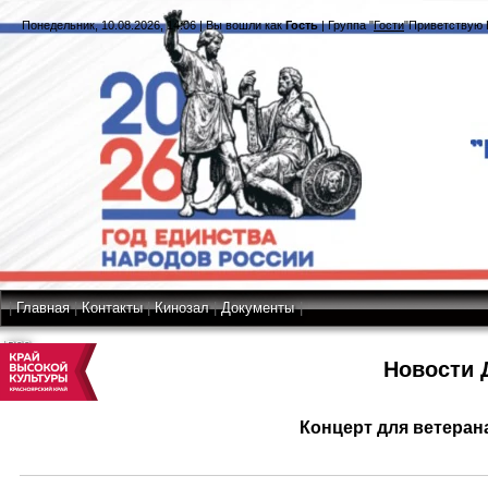
Понедельник, 10.08.2026, 14:06
|
Вы вошли как
Гость
|
Группа
"
Гости
"
Приветствую 
|
Главная
|
Контакты
|
Кинозал
|
Документы
|
RSS
Новости 
Концерт для ветеран