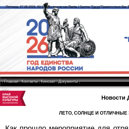
Пятница, 07.08.2026, 00:37
|
Вы вошли как
Гость
|
Группа
"
Гости
"
Приветствую Вас
|
Главная
|
Контакты
|
Кинозал
|
Документы
|
RSS
Новости 
ЛЕТО, СОЛНЦЕ И ОТЛИЧНЫЕ
Как прошло мероприятие для отря